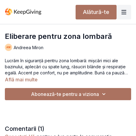
Alătură-te
Eliberare pentru zona lombară
Andreea Miron
Lucrăm în siguranță pentru zona lombară: mișcări mici ale
bazinului, aplecări cu spate lung, răsuciri blânde și respirație
egală. Accent pe confort, nu pe amplitudine. Bună ca pauză
atunci când simți spatele ‘încărcat’.
Află mai multe
Abonează-te pentru a viziona
Comentarii (
1
)