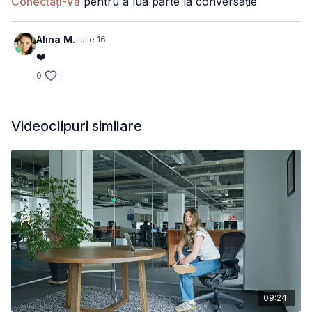
Conectați-Vă
pentru a lua parte la conversație
Alina M.
iulie 16
❤️
0
Videoclipuri similare
09:24