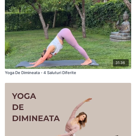
recunoștință și conexiune cu lumina din tine și din jur.
Echipament: o saltea
31:36
Yoga De Dimineata - 4 Saluturi Diferite