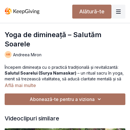
Alătură-te
Yoga de dimineață – Salutăm
Soarele
Andreea Miron
Începem dimineața cu o practică tradițională și revitalizantă:
Salutul Soarelui (Surya Namaskar)
– un ritual sacru în yoga,
menit să trezească vitalitatea, să aducă claritate mentală și să
îți alinieze corpul cu ritmul natural al vieții.
Află mai multe
Mișcările sunt coordonate cu respirația, aducând căldură în
Abonează-te pentru a viziona
corp, flexibilitate în coloană și o stare de prezență în minte.
Clasa este potrivită pentru toate nivelurile, fiind o bază
excelentă pentru o practică zilnică.
Videoclipuri similare
Este mai mult decât o serie de posturi – este o invitație la