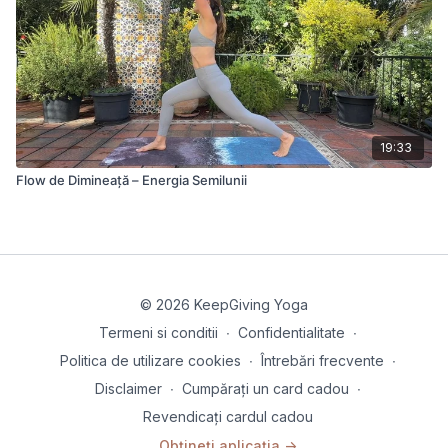
19:33
Flow de Dimineață – Energia Semilunii
© 2026 KeepGiving Yoga
Termeni si conditii
∙
Confidentialitate
∙
Politica de utilizare cookies
∙
Întrebări frecvente
∙
Disclaimer
∙
Cumpărați un card cadou
∙
Revendicați cardul cadou
Obțineți aplicația ->