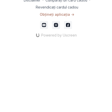
Disclaimer
∙
Cumpărați un card cadou
∙
Revendicați cardul cadou
Obțineți aplicația ->
Powered by Uscreen