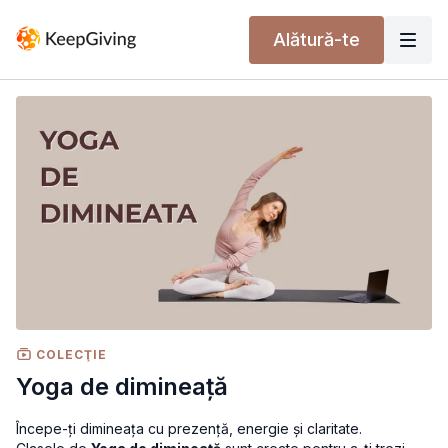
Alătură-te
COLECŢIE
Yoga de dimineață
Începe-ți dimineața cu prezență, energie și claritate.