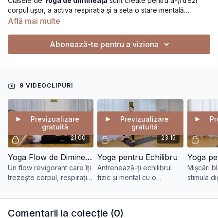
Clasele de
Yoga de dimineață
sunt create pentru a-ți trezi
corpul ușor, a activa respirația și a seta o stare mentală
pozitivă pentru întreaga zi.
Află mai multe
Prin mișcări fluide, întinderi blânde și respirație conștientă,
aceste practici te ajută să-ți deschizi corpul, să-ți calmezi
Abonează-te pentru a viziona
mintea și să-ți găsești centrul interior.
Indiferent dacă ai 10 sau 30 de minute, ai la dispoziție o rutină
care să te facă să te simți bine — calm(ă), echilibrat(ă) și
plin(ă) de vitalitate.
9 VIDEOCLIPURI
Previzualizare
Previzualizare
Pr
gratuită
gratuită
21:00
23:15
Yoga Flow de Dimineața
Yoga pentru Echilibru
Yoga pen
Un flow revigorant care îți
Antrenează-ți echilibrul
Mișcări b
trezește corpul, respirația
fizic și mental cu o
stimula d
și mintea. O dimineață cu
practică conștientă, care
balonarea
prezență, energie și
te ajută să te recentrezi și
echilibru
echilibru.
să-ți găsești stabilitatea.
Comentarii la colecție (
0
)