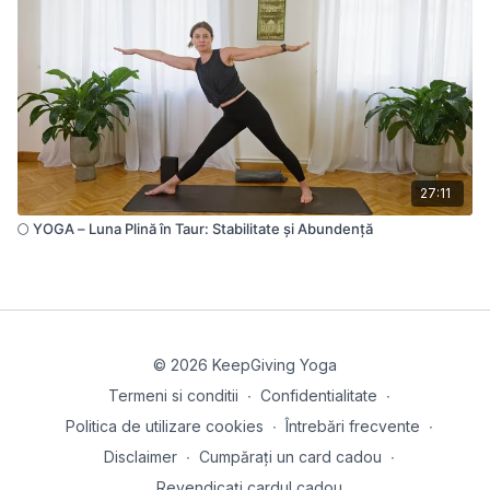
27:11
🌕 YOGA – Luna Plină în Taur: Stabilitate și Abundență
© 2026 KeepGiving Yoga
Termeni si conditii
∙
Confidentialitate
∙
Politica de utilizare cookies
∙
Întrebări frecvente
∙
Disclaimer
∙
Cumpărați un card cadou
∙
Revendicați cardul cadou