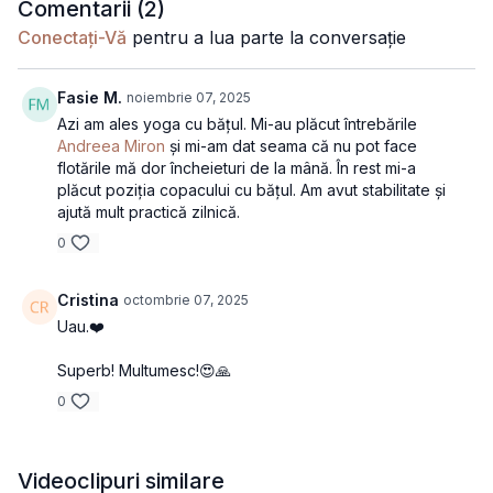
Comentarii (
2
)
Conectați-Vă
pentru a lua parte la conversație
Fasie M.
noiembrie 07, 2025
Azi am ales yoga cu bățul. Mi-au plăcut întrebările
Andreea Miron
și mi-am dat seama că nu pot face
flotările mă dor încheieturi de la mână. În rest mi-a
plăcut poziția copacului cu bățul. Am avut stabilitate și
ajută mult practică zilnică.
0
Cristina
octombrie 07, 2025
Uau.❤️
Superb! Multumesc!😍🙏
0
Videoclipuri similare