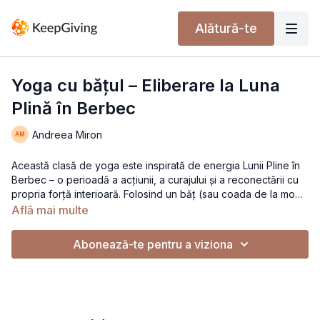
Alătură-te
Yoga cu bățul – Eliberare la Luna
Plină în Berbec
Andreea Miron
Această clasă de yoga este inspirată de energia Lunii Pline în
Berbec – o perioadă a acțiunii, a curajului și a reconectării cu
propria forță interioară. Folosind un băț (sau coada de la mop),
explorăm mișcări fluide și exerciții de deschidere a umerilor,
Află mai multe
pieptului și coloanei, pentru a elibera tensiunea acumulată.
Practica aduce echilibru între energia focului specifică
Abonează-te pentru a viziona
Berbecului și calmul interior al respirației conștiente. Perfectă
pentru a te simți puternic(ă), prezent(ă) și centrat(ă).