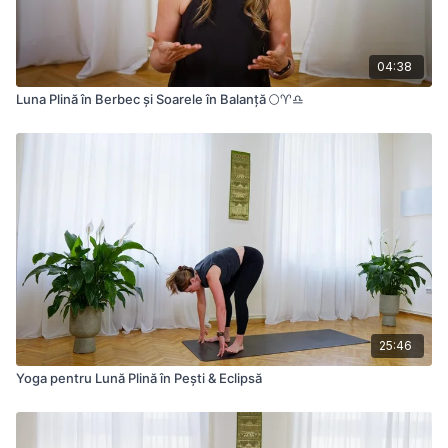
04:38
Luna Plină în Berbec și Soarele în Balanță 🌕♈️♎️
25:46
Yoga pentru Lună Plină în Pești & Eclipsă