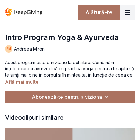
Alătură-te
Intro Program Yoga & Ayurveda
Andreea Miron
Acest program este o invitație la echilibru. Combinăm
înțelepciunea ayurvedică cu practica yoga pentru a te ajuta să
te simți mai bine în corpul și în mintea ta, în funcție de ceea ce
ai nevoie.
Află mai multe
Programul include:
Abonează-te pentru a viziona
5 clase pentru
Vata
– calmează agitația, aduc stabilitate și
împământare
5 clase pentru
Pitta
– răcoresc, relaxează și înmoaie
Videoclipuri similare
presiunea interioară
5 clase pentru
Kapha
– trezesc energia, pun corpul în
mișcare și aduc motivație