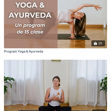
Poți alege clasele în funcție de dosha ta dominantă, de
anotimp sau pur și simplu de cum te simți într-o anumită zi.
Fiecare clasă este gândită să fie blândă, accesibilă și
reconectantă. Nu ai nevoie de experiență, doar de dorința de
a respira mai conștient și de a fi mai aproape de tine.
20
Program Yoga & Ayurveda