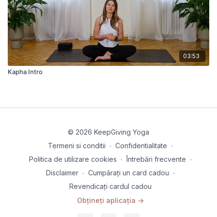
03:53
Kapha Intro
© 2026 KeepGiving Yoga
Termeni si conditii
∙
Confidentialitate
∙
Politica de utilizare cookies
∙
Întrebări frecvente
∙
Disclaimer
∙
Cumpărați un card cadou
∙
Revendicați cardul cadou
Obțineți aplicația ->