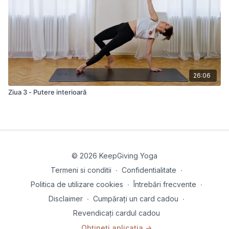
26:06
Ziua 3 - Putere interioară
© 2026 KeepGiving Yoga
Termeni si conditii
∙
Confidentialitate
∙
Politica de utilizare cookies
∙
Întrebări frecvente
∙
Disclaimer
∙
Cumpărați un card cadou
∙
Revendicați cardul cadou
Obțineți aplicația ->