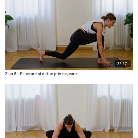
Ce lucrăm:
Deschiderea profundă a șoldurilor
Mobilitate în bazin și stabilitate în tranziții
Mișcare circulară (mandala flow) pentru o explorare
completă a spațiului
Conexiune cu ritmul corpului și fluiditate în respirație
Această practică creează libertate în mișcare și claritate în
interior. Un flow blând, intuitiv și profund, care aduce eliberare
acolo unde corpul păstrează tensiuni.
22:27
Ziua 6 - Eliberare și detox prin mișcare