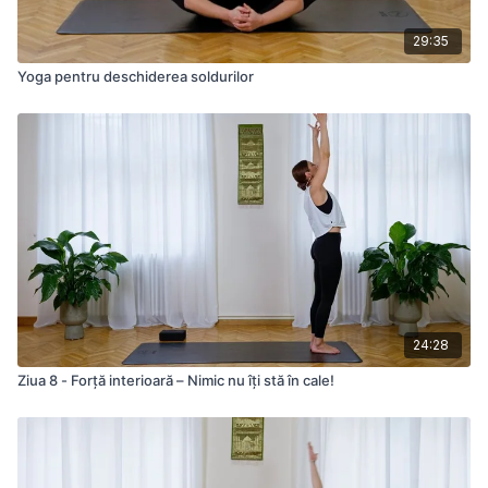
29:35
Yoga pentru deschiderea soldurilor
24:28
Ziua 8 - Forță interioară – Nimic nu îți stă în cale!