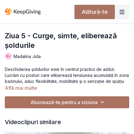
Alătură-te
Ziua 5 - Curge, simte, eliberează
șoldurile
Madalina Jida
Deschiderea șoldurilor este în centrul practicii de astăzi.
Lucrăm cu posturi care eliberează tensiunea acumulată în zona
bazinului, aduc flexibilitate, mobilitate și o senzație de spațiu
interior. Este o clasă care te conectează profund cu această
Află mai multe
parte a corpului, atât fizic, cât și energetic.
Abonează-te pentru a viziona
Secvența se desfășoară într-un mandala flow – ne mișcăm în
cerc, la 360° pe saltea, într-un ritm fluid, ghidat de respirație.
Această abordare circulară creează o stare de prezență și
Videoclipuri similare
continuitate, oferindu-ți libertate de explorare și reconectare
cu corpul.