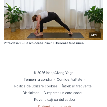
24:35
Pitta clasa 2 – Deschiderea inimii: Eliberează tensiunea
© 2026 KeepGiving Yoga
Termeni si conditii
∙
Confidentialitate
∙
Politica de utilizare cookies
∙
Întrebări frecvente
∙
Disclaimer
∙
Cumpărați un card cadou
∙
Revendicați cardul cadou
Obțineți aplicația ->