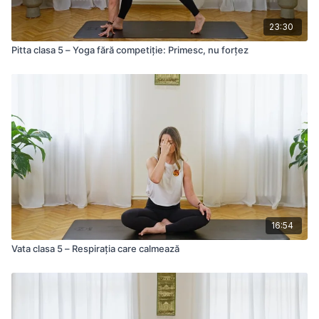
23:30
Pitta clasa 5 – Yoga fără competiție: Primesc, nu forțez
16:54
Vata clasa 5 – Respirația care calmează