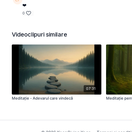
❤️
0
Videoclipuri similare
07:31
Meditație - Adevarul care vindecã
Meditație pen