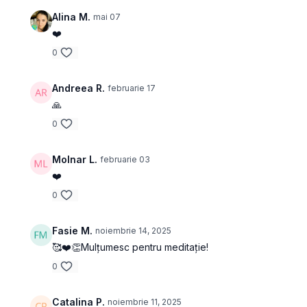
Alina M.
mai 07
❤️
0
Andreea R.
februarie 17
🙏
0
Molnar L.
februarie 03
❤️
0
Fasie M.
noiembrie 14, 2025
🥰❤️👏Mulțumesc pentru meditație!
0
Catalina P.
noiembrie 11, 2025