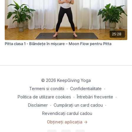
25:28
Pitta clasa 1 - Blândețe în mișcare – Moon Flow pentru Pitta
© 2026 KeepGiving Yoga
Termeni si conditii
∙
Confidentialitate
∙
Politica de utilizare cookies
∙
Întrebări frecvente
∙
Disclaimer
∙
Cumpărați un card cadou
∙
Revendicați cardul cadou
Obțineți aplicația ->