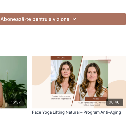
iune de întreținere după finalizarea programului sau ca practică
Abonează-te pentru a viziona
16:37
00:46
Face Yoga Lifting Natural – Program Anti-Aging