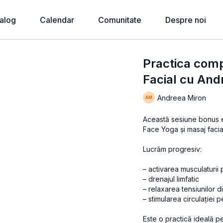
alog
Calendar
Comunitate
Despre noi
Practica comp
Facial cu And
Andreea Miron
Această sesiune bonus e
Face Yoga și masaj facial
Lucrăm progresiv:
– activarea musculaturii
– drenajul limfatic
– relaxarea tensiunilor di
– stimularea circulației p
Este o practică ideală pe