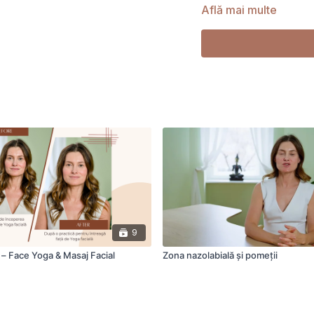
de revitalizare facială.
Află mai multe
Poate fi folosită ca ses
săptămânală.
9
l – Face Yoga & Masaj Facial
Zona nazolabială și pomeții