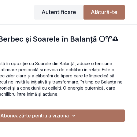
Autentificare
Alătură-te
Berbec și Soarele în Balanță 🌕♈️♎️
lată în opoziție cu Soarele din Balanță, aduce o tensiune
 afirmare personală și nevoia de echilibru în relații. Este o
ciziilor clare și a eliberării de tipare care te împiedică să
ul ne invită la inițiativă și transformare, în timp ce Balanța ne
niei și a conexiunii cu ceilalți. O energie puternică, care
hilibru între inimă și acțiune.
Abonează-te pentru a viziona