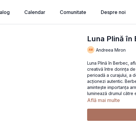
alog
Calendar
Comunitate
Despre noi
Luna Plină în 
Andreea Miron
Luna Plină în Berbec, af
creativă între dorința de
perioadă a curajului, a de
acționezi autentic. Berbec
amintește importanța armo
luminează drumul către ec
Află mai multe