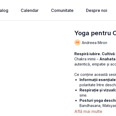
alog
Calendar
Comunitate
Despre noi
Yoga pentru C
Andreea Miron
Respiră iubire. Cultiv
Chakra inimii –
Anahata
autentică, empatie și ac
Ce conține această sesi
Informații esențial
polaritate între desch
Respirație și vizual
sine.
Posturi yoga deschi
Bandhasana, Matsyas
Afirmații pozitive
: 
Află mai multe
Recomandări de stil