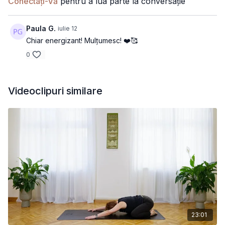
Conectați-Vă
pentru a lua parte la conversație
este perfectă atunci când ai nevoie de un boost de energie și
motivație.
Paula G.
iulie 12
Chiar energizant! Mulțumesc! ❤️🥰
0
Videoclipuri similare
23:01