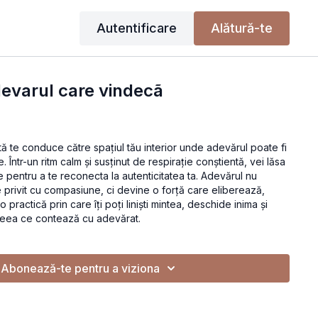
Autentificare
Alătură-te
devarul care vindecã
ă te conduce către spațiul tău interior unde adevărul poate fi
țe. Într-un ritm calm și susținut de respirație conștientă, vei lăsa
ile pentru a te reconecta la autenticitatea ta. Adevărul nu
 privit cu compasiune, ci devine o forță care eliberează,
 o practică prin care îți poți liniști mintea, deschide inima și
ceea ce contează cu adevărat.
Abonează-te pentru a viziona