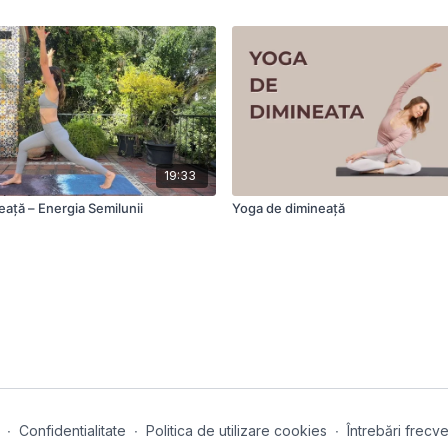
19:33
ață – Energia Semilunii
Yoga de dimineață
∙
Confidentialitate
∙
Politica de utilizare cookies
∙
Întrebări frecv