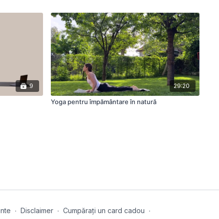
9
29:20
Yoga pentru împământare în natură
ente
∙
Disclaimer
∙
Cumpărați un card cadou
∙