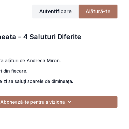
Autentificare
Alătură-te
ata - 4 Saluturi Diferite
ra alături de Andreea Miron.
i din fiecare.
 zi sa saluți soarele de dimineața.
Abonează-te pentru a viziona