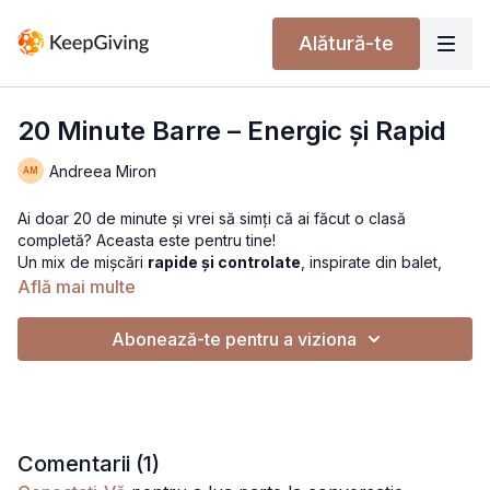
Alătură-te
20 Minute Barre – Energic și Rapid
Andreea Miron
Ai doar 20 de minute și vrei să simți că ai făcut o clasă
completă? Aceasta este pentru tine!
Un mix de mișcări
rapide și controlate
, inspirate din balet,
Pilates și fitness funcțional, care activează întreaga
Află mai multe
musculatură:
coapse, fesieri, abdomen și brațe
.
Lucrăm într-un ritm susținut, dar accesibil, fără impact pentru
Abonează-te pentru a viziona
articulații – ideal pentru o zi în care vrei
energie, tonifiere și
focus
într-un timp scurt.
Ai nevoie doar de
saltea și voință
. Poți adăuga greutăți mici
dacă vrei un plus de intensitate.
Comentarii (
1
)