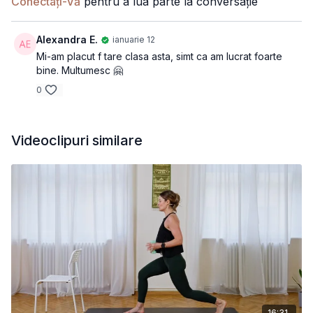
Conectați-Vă
pentru a lua parte la conversație
Alexandra E.
ianuarie 12
Mi-am placut f tare clasa asta, simt ca am lucrat foarte
bine. Multumesc 🤗
0
Videoclipuri similare
16:31