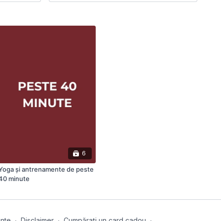
6
Yoga și antrenamente de peste
40 minute
ente
∙
Disclaimer
∙
Cumpărați un card cadou
∙