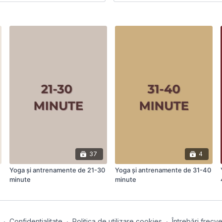
37
4
Yoga și antrenamente de 21-30
Yoga și antrenamente de 31-40
minute
minute
∙
Confidentialitate
∙
Politica de utilizare cookies
∙
Întrebări frecv