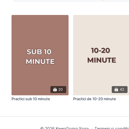
20
42
Practici sub 10 minute
Practici de 10-20 minute
© 2026 KeepGiving Yoga
∙
Termeni si conditii